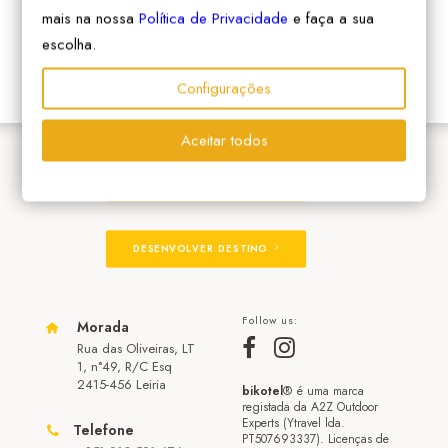
mais na nossa
Política de Privacidade
e faça a sua
escolha.
Configurações
Aceitar todos
ADERIR À REDE
DESENVOLVER DESTINO
Follow us:
Morada
Rua das Oliveiras, LT
1, n°49, R/C Esq
2415-456 Leiria
bikotel
® é uma marca
registada da A2Z Outdoor
Experts (Ytravel lda.
Telefone
PT507693337). Licenças de