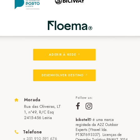
ADERIR À REDE
DESENVOLVER DESTINO
Follow us:
Morada
Rua das Oliveiras, LT
1, n°49, R/C Esq
2415-456 Leiria
bikotel
® é uma marca
registada da A2Z Outdoor
Experts (Ytravel lda.
Telefone
PT507693337). Licenças de
+ 351 910 591 676
Operador Turístico RNAVT 3014