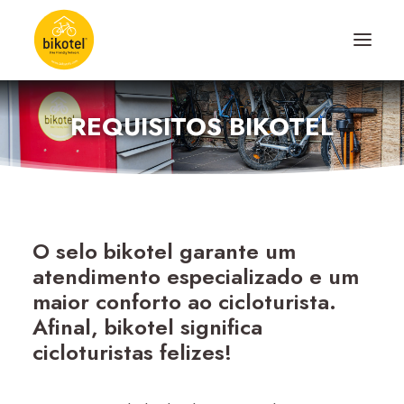
REQUISITOS BIKOTEL
SOBRE NÓS
DESTINOS
ALOJAMENTOS
PERCURSOS
O selo bikotel garante um
EXPERIÊNCIAS
atendimento especializado e um
maior conforto ao cicloturista.
BLOG
Afinal, bikotel significa
CONTACTO
cicloturistas felizes!