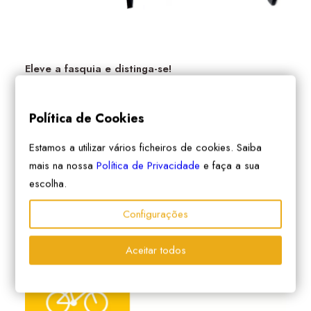
Eleve a fasquia e distinga-se!
Disponha de um tripé de oficina.
Política de Cookies
Disponha de kits de reparação de furos e de câmaras
de ar de reserva. Estabeleça parcerias para ter
Estamos a utilizar vários ficheiros de cookies. Saiba
produtos à consignação.
mais na nossa
Política de Privacidade
e faça a sua
Identifique o espaço com sinalética própria.
escolha.
Instale equipamento profissional bikotel, com suporte e
ferramentas integradas.
Configurações
Aceitar todos