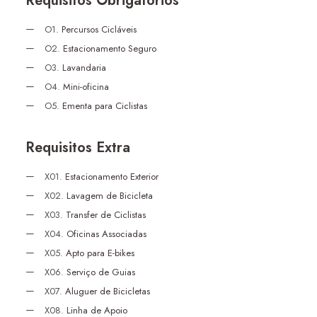
Requisitos Obrigatórios
O1.
Percursos Cicláveis
O2.
Estacionamento Seguro
O3.
Lavandaria
O4.
Mini-oficina
O5.
Ementa para Ciclistas
Requisitos Extra
X01.
Estacionamento Exterior
X02.
Lavagem de Bicicleta
X03.
Transfer de Ciclistas
X04.
Oficinas Associadas
X05.
Apto para E-bikes
X06.
Serviço de Guias
X07.
Aluguer de Bicicletas
X08.
Linha de Apoio