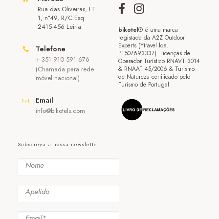
Rua das Oliveiras, LT
1, n°49, R/C Esq
2415-456 Leiria
bikotel
® é uma marca
registada da A2Z Outdoor
Experts (Ytravel lda.
Telefone
PT507693337). Licenças de
+ 351 910 591 676
Operador Turístico RNAVT 3014
(Chamada para rede
& RNAAT 45/2006 & Turismo
de Natureza certificado pelo
móvel nacional)
Turismo de Portugal
Email
info@bikotels.com
Subscreva a nossa newsletter: