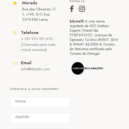
Follow us:
Morada
Rua das Oliveiras, LT
1, n°49, R/C Esq
2415-456 Leiria
bikotel
® é uma marca
registada da A2Z Outdoor
Experts (Ytravel lda.
Telefone
PT507693337). Licenças de
+ 351 910 591 676
Operador Turístico RNAVT 3014
(Chamada para rede
& RNAAT 45/2006 & Turismo
de Natureza certificado pelo
móvel nacional)
Turismo de Portugal
Email
info@bikotels.com
Subscreva a nossa newsletter: