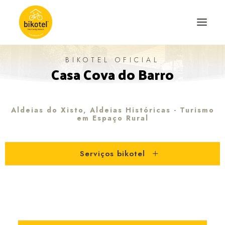
BIKOTEL OFICIAL
Casa Cova do Barro
SOBRE NÓS
DESTINOS
ALOJAMENTOS
Aldeias do Xisto, Aldeias Históricas - Turismo
em Espaço Rural
PERCURSOS
EXPERIÊNCIAS
Serviços bikotel
BLOG
CONTACTO