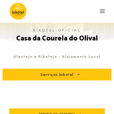
BIKOTEL OFICIAL
Casa da Courela do Olival
SOBRE NÓS
DESTINOS
ALOJAMENTOS
Alentejo e Ribatejo - Alojamento Local
PERCURSOS
Serviços bikotel
EXPERIÊNCIAS
BLOG
CONTACTO