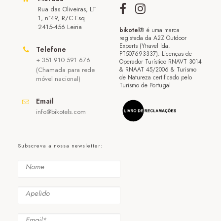
Rua das Oliveiras, LT
1, n°49, R/C Esq
2415-456 Leiria
bikotel
® é uma marca
registada da A2Z Outdoor
Experts (Ytravel lda.
Telefone
PT507693337). Licenças de
+ 351 910 591 676
Operador Turístico RNAVT 3014
(Chamada para rede
& RNAAT 45/2006 & Turismo
de Natureza certificado pelo
móvel nacional)
Turismo de Portugal
Email
info@bikotels.com
Subscreva a nossa newsletter: