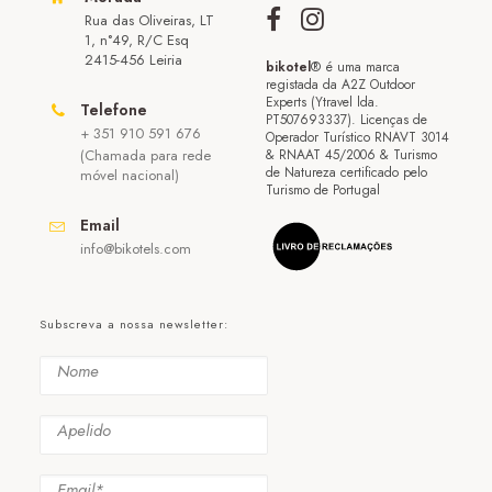
Rua das Oliveiras, LT
1, n°49, R/C Esq
2415-456 Leiria
bikotel
® é uma marca
registada da A2Z Outdoor
Experts (Ytravel lda.
Telefone
PT507693337). Licenças de
+ 351 910 591 676
Operador Turístico RNAVT 3014
(Chamada para rede
& RNAAT 45/2006 & Turismo
de Natureza certificado pelo
móvel nacional)
Turismo de Portugal
Email
info@bikotels.com
Subscreva a nossa newsletter: