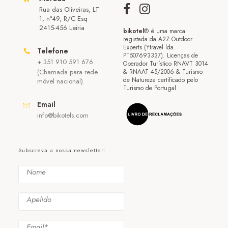
Rua das Oliveiras, LT
1, n°49, R/C Esq
2415-456 Leiria
bikotel
® é uma marca
registada da A2Z Outdoor
Experts (Ytravel lda.
Telefone
PT507693337). Licenças de
+ 351 910 591 676
Operador Turístico RNAVT 3014
(Chamada para rede
& RNAAT 45/2006 & Turismo
de Natureza certificado pelo
móvel nacional)
Turismo de Portugal
Email
info@bikotels.com
Subscreva a nossa newsletter: