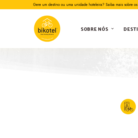
Gere um destino ou uma unidade hoteleira? Saiba mais sobre os 
SOBRE NÓS
DEST