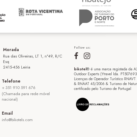
Follow us:
Morada
Rua das Oliveiras, LT 1, n°49, R/C
Esq
2415-456 Leiria
bikotel
® é uma marca registada da A
Outdoor Experts (Ytravel lda. PT50769
Licenças de Operador Turístico RNAVT
Telefone
& RNAAT 45/2006 & Turismo de Natur
+ 351 910 591 676
certificado pelo Turismo de Portugal
(Chamada para rede móvel
nacional)
Email
info@bikotels.com