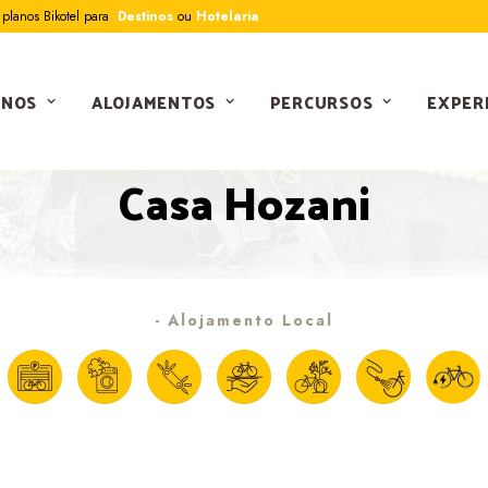
planos Bikotel para
Destinos
ou
Hotelaria
INOS
ALOJAMENTOS
PERCURSOS
EXPER
BIKOTEL OFICIAL
Casa Hozani
- Alojamento Local