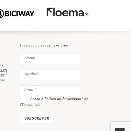
Subscreva a nossa newsletter:
2Z
3337).
 3014
eza
Aceito a
Política de Privacidade*
da
YTtravel, Lda.