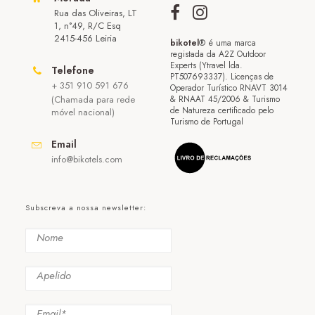
Rua das Oliveiras, LT
1, n°49, R/C Esq
2415-456 Leiria
bikotel
® é uma marca
registada da A2Z Outdoor
Experts (Ytravel lda.
Telefone
PT507693337). Licenças de
+ 351 910 591 676
Operador Turístico RNAVT 3014
(Chamada para rede
& RNAAT 45/2006 & Turismo
de Natureza certificado pelo
móvel nacional)
Turismo de Portugal
Email
info@bikotels.com
Subscreva a nossa newsletter: