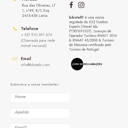
Rua das Oliveiras, LT
1, n°49, R/C Esq
2415-456 Leiria
bikotel
® é uma marca
registada da A2Z Outdoor
Experts (Ytravel lda.
Telefone
PT507693337). Licenças de
+ 351 910 591 676
Operador Turístico RNAVT 3014
(Chamada para rede
& RNAAT 45/2006 & Turismo
de Natureza certificado pelo
móvel nacional)
Turismo de Portugal
Email
info@bikotels.com
Subscreva a nossa newsletter: