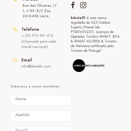
Rua das Oliveiras, LT
1, n°49, R/C Esq
2415-456 Leiria
bikotel
® é uma marca
registada da A2Z Outdoor
Experts (Ytravel lda.
Telefone
PT507693337). Licenças de
+ 351 910 591 676
Operador Turístico RNAVT 3014
(Chamada para rede
& RNAAT 45/2006 & Turismo
de Natureza certificado pelo
móvel nacional)
Turismo de Portugal
Email
info@bikotels.com
Subscreva a nossa newsletter: