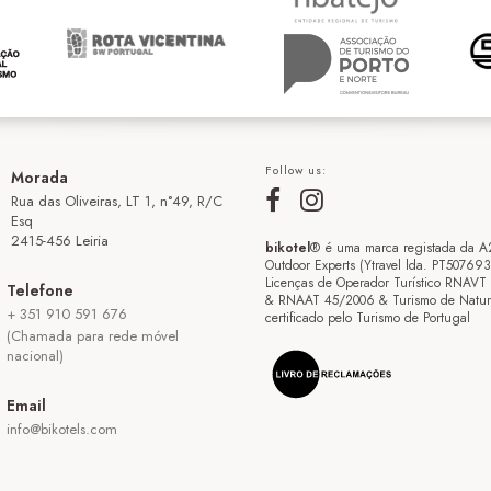
Follow us:
Morada
Rua das Oliveiras, LT 1, n°49, R/C
Esq
2415-456 Leiria
bikotel
® é uma marca registada da A
Outdoor Experts (Ytravel lda. PT50769
Licenças de Operador Turístico RNAVT
Telefone
& RNAAT 45/2006 & Turismo de Natur
+ 351 910 591 676
certificado pelo Turismo de Portugal
(Chamada para rede móvel
nacional)
Email
info@bikotels.com