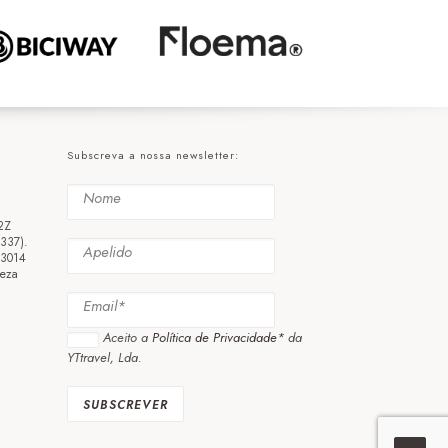
Subscreva a nossa newsletter:
2Z
3337).
 3014
eza
Aceito a
Política de Privacidade*
da
YTtravel, Lda.