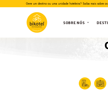
Gere um destino ou uma unidade hoteleira? Saiba mais sobre os 
SOBRE NÓS
DEST