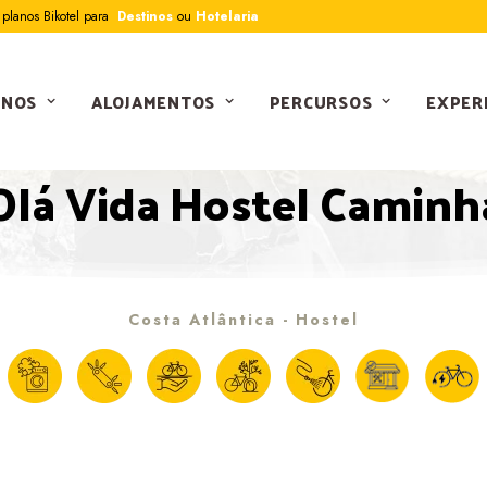
planos Bikotel para
Destinos
ou
Hotelaria
INOS
ALOJAMENTOS
PERCURSOS
EXPER
BIKOTEL OFICIAL
Olá Vida Hostel Caminh
Costa Atlântica - Hostel