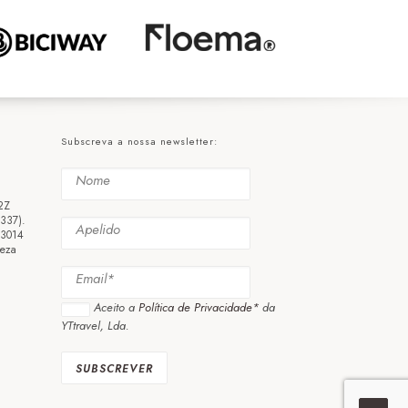
Subscreva a nossa newsletter:
2Z
3337).
 3014
eza
Aceito a
Política de Privacidade*
da
YTtravel, Lda.