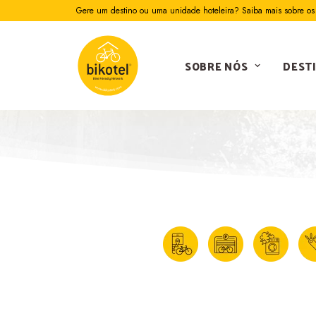
Gere um destino ou uma unidade hoteleira? Saiba mais sobre os 
SOBRE NÓS
DEST