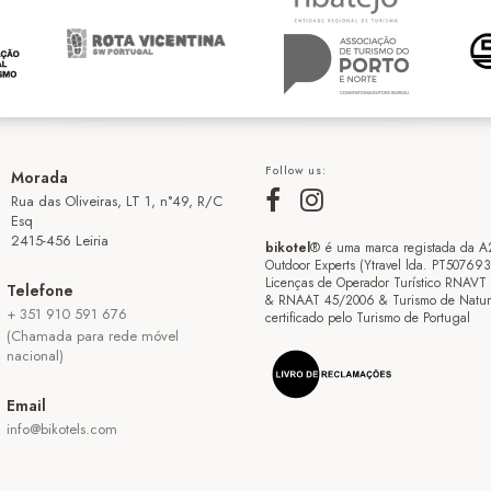
Follow us:
Morada
Rua das Oliveiras, LT 1, n°49, R/C
Esq
2415-456 Leiria
bikotel
® é uma marca registada da A
Outdoor Experts (Ytravel lda. PT50769
Licenças de Operador Turístico RNAVT
Telefone
& RNAAT 45/2006 & Turismo de Natur
+ 351 910 591 676
certificado pelo Turismo de Portugal
(Chamada para rede móvel
nacional)
Email
info@bikotels.com