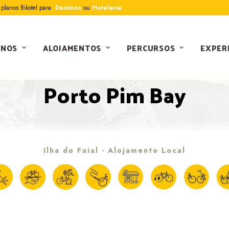
planos Bikotel para
Destinos
ou
Hotelaria
INOS
ALOJAMENTOS
PERCURSOS
EXPER
BIKOTEL OFICIAL
Porto Pim Bay
Ilha do Faial - Alojamento Local