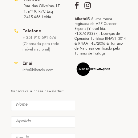
Rua das Oliveiras, LT
1, n°49, R/C Esq
2415-456 Leiria
bikotel
® é uma marca
registada da A2Z Outdoor
Experts (Ytravel lda.
Telefone
PT507693337). Licenças de
+ 351 910 591 676
Operador Turístico RNAVT 3014
(Chamada para rede
& RNAAT 45/2006 & Turismo
de Natureza certificado pelo
móvel nacional)
Turismo de Portugal
Email
info@bikotels.com
Subscreva a nossa newsletter: