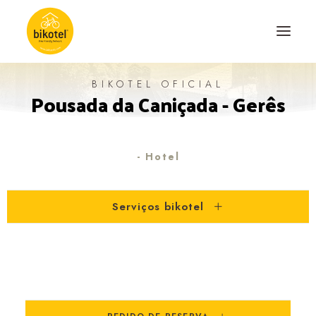
BIKOTEL OFICIAL
Pousada da Caniçada - Gerês
SOBRE NÓS
DESTINOS
ALOJAMENTOS
- Hotel
PERCURSOS
Serviços bikotel
EXPERIÊNCIAS
BLOG
CONTACTO