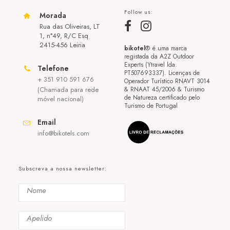
Follow us:
Morada
Rua das Oliveiras, LT
1, n°49, R/C Esq
2415-456 Leiria
bikotel
® é uma marca
registada da A2Z Outdoor
Experts (Ytravel lda.
Telefone
PT507693337). Licenças de
+ 351 910 591 676
Operador Turístico RNAVT 3014
(Chamada para rede
& RNAAT 45/2006 & Turismo
de Natureza certificado pelo
móvel nacional)
Turismo de Portugal
Email
info@bikotels.com
Subscreva a nossa newsletter: