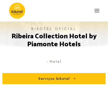
BIKOTEL OFICIAL
Ribeira Collection Hotel by
SOBRE NÓS
Piamonte Hotels
DESTINOS
ALOJAMENTOS
PERCURSOS
- Hotel
EXPERIÊNCIAS
Serviços bikotel
BLOG
CONTACTO