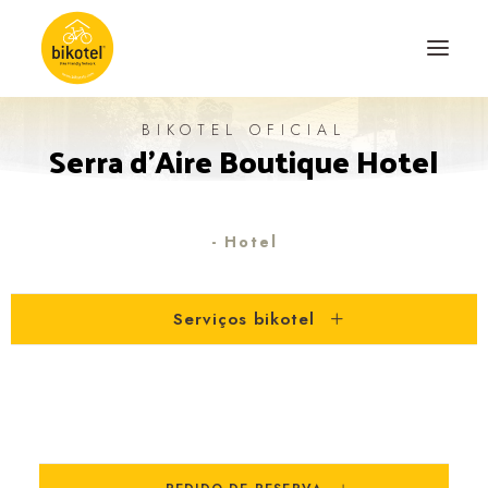
BIKOTEL OFICIAL
Serra d'Aire Boutique Hotel
SOBRE NÓS
DESTINOS
ALOJAMENTOS
- Hotel
PERCURSOS
Serviços bikotel
EXPERIÊNCIAS
BLOG
CONTACTO