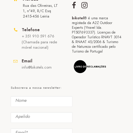
Rua das Oliveiras, LT
1, n°49, R/C Esq
2415-456 Leiria
bikotel
® é uma marca
registada da A2Z Outdoor
Experts (Ytravel lda.
Telefone
PT507693337). Licenças de
+ 351 910 591 676
Operador Turístico RNAVT 3014
(Chamada para rede
& RNAAT 45/2006 & Turismo
de Natureza certificado pelo
móvel nacional)
Turismo de Portugal
Email
info@bikotels.com
Subscreva a nossa newsletter: