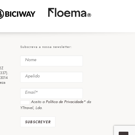
Subscreva a nossa newsletter:
2Z
3337).
 3014
eza
Aceito a
Política de Privacidade*
da
YTtravel, Lda.