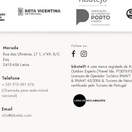
Follow us:
Morada
Rua das Oliveiras, LT 1, n°49, R/C
Esq
2415-456 Leiria
bikotel
® é uma marca registada da A
Outdoor Experts (Ytravel lda. PT50769
Licenças de Operador Turístico RNAVT
Telefone
& RNAAT 45/2006 & Turismo de Natur
+ 351 910 591 676
certificado pelo Turismo de Portugal
(Chamada para rede móvel
nacional)
Email
info@bikotels.com