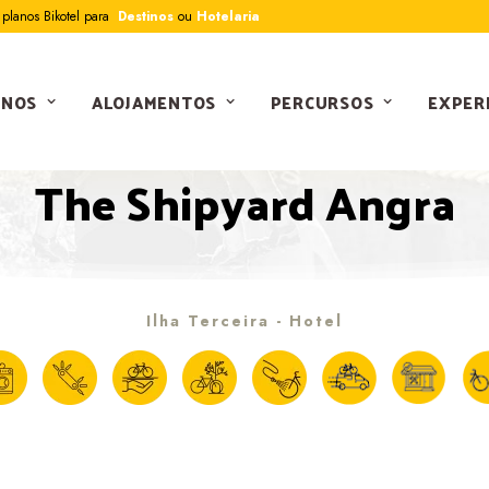
planos Bikotel para
Destinos
ou
Hotelaria
INOS
ALOJAMENTOS
PERCURSOS
EXPER
BIKOTEL OFICIAL
The Shipyard Angra
Ilha Terceira - Hotel