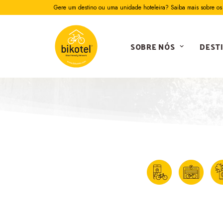
Gere um destino ou uma unidade hoteleira? Saiba mais sobre os 
SOBRE NÓS
DEST