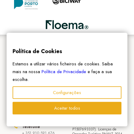
SEARCH
Política de Cookies
ADERIR À REDE
Estamos a utilizar vários ficheiros de cookies. Saiba
mais na nossa
Política de Privacidade
e faça a sua
DESENVOLVER DESTINO
escolha.
Configurações
Follow us:
Morada
Rua das Oliveiras, LT
1, n°49, R/C Esq
Aceitar todos
2415-456 Leiria
bikotel
® é uma marca
registada da A2Z Outdoor
Experts (Ytravel lda.
Telefone
PT507693337). Licenças de
+ 351 910 591 676