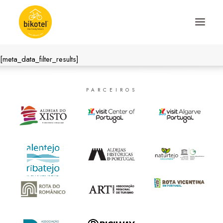
[meta_data_filter_results]
SOBRE NÓS
DESTINOS
PARCEIROS
ALOJAMENTOS
PERCURSOS
EXPERIÊNCIAS
BLOG
CONTACTO