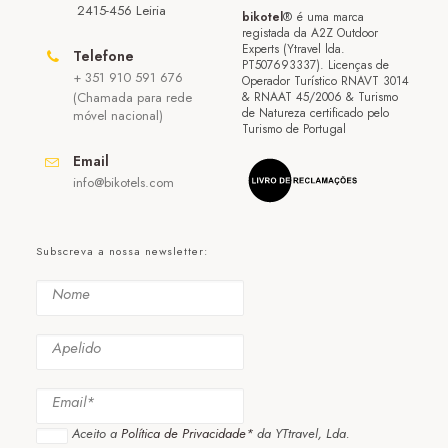
2415-456 Leiria
bikotel
® é uma marca
registada da A2Z Outdoor
Experts (Ytravel lda.
Telefone
PT507693337). Licenças de
+ 351 910 591 676
Operador Turístico RNAVT 3014
(Chamada para rede
& RNAAT 45/2006 & Turismo
de Natureza certificado pelo
móvel nacional)
Turismo de Portugal
Email
info@bikotels.com
Subscreva a nossa newsletter:
Aceito a
Política de Privacidade*
da YTtravel, Lda.