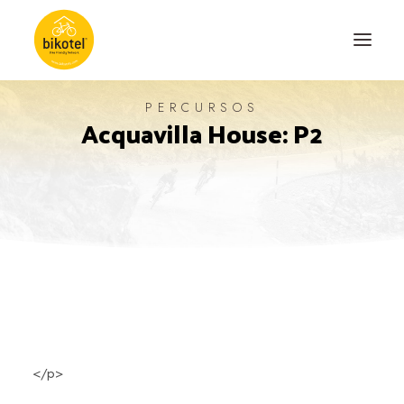
PERCURSOS
Acquavilla House: P2
SOBRE NÓS
DESTINOS
ALOJAMENTOS
PERCURSOS
EXPERIÊNCIAS
BLOG
CONTACTO
</p>