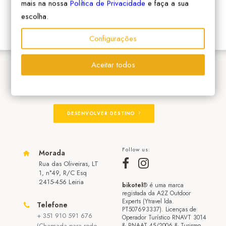
mais na nossa
Política de Privacidade
e faça a sua
escolha.
Configurações
Aceitar todos
ADERIR À REDE
DESENVOLVER DESTINO
Follow us:
Morada
Rua das Oliveiras, LT
1, n°49, R/C Esq
2415-456 Leiria
bikotel
® é uma marca
registada da A2Z Outdoor
Experts (Ytravel lda.
Telefone
PT507693337). Licenças de
+ 351 910 591 676
Operador Turístico RNAVT 3014
(Chamada para rede
& RNAAT 45/2006 & Turismo