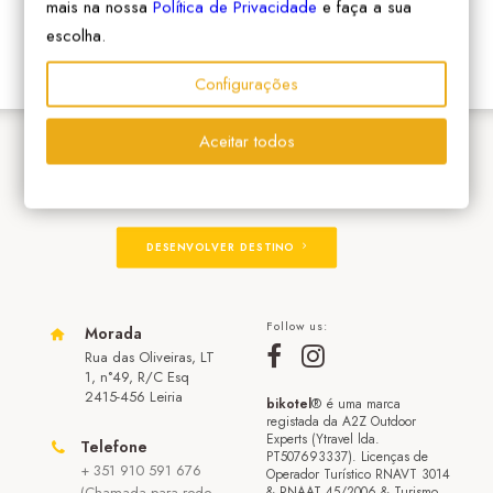
mais na nossa
Política de Privacidade
e faça a sua
escolha.
Configurações
Aceitar todos
ADERIR À REDE
DESENVOLVER DESTINO
Follow us:
Morada
Rua das Oliveiras, LT
1, n°49, R/C Esq
2415-456 Leiria
bikotel
® é uma marca
registada da A2Z Outdoor
Experts (Ytravel lda.
Telefone
PT507693337). Licenças de
+ 351 910 591 676
Operador Turístico RNAVT 3014
(Chamada para rede
& RNAAT 45/2006 & Turismo