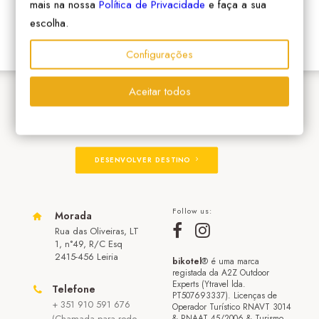
mais na nossa
Política de Privacidade
e faça a sua
escolha.
Configurações
Aceitar todos
ADERIR À REDE
DESENVOLVER DESTINO
Follow us:
Morada
Rua das Oliveiras, LT
1, n°49, R/C Esq
2415-456 Leiria
bikotel
® é uma marca
registada da A2Z Outdoor
Experts (Ytravel lda.
Telefone
PT507693337). Licenças de
+ 351 910 591 676
Operador Turístico RNAVT 3014
(Chamada para rede
& RNAAT 45/2006 & Turismo