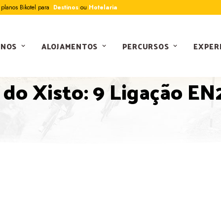
planos Bikotel para
Destinos
ou
Hotelaria
INOS
ALOJAMENTOS
PERCURSOS
EXPER
PERCURSOS
 do Xisto: 9 Ligação E