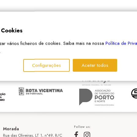
e Cookies
izar vários ficheiros de cookies. Saiba mais na nossa
Política de Pri
PARCEIROS
.
Configurações
Aceitar todos
Follow us:
Morada
Rua das Oliveiras, LT 1, n°49, R/C