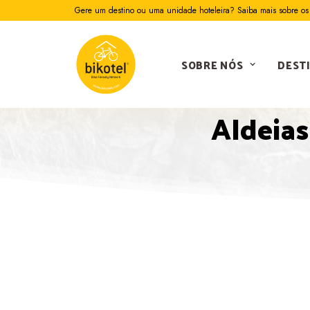
Gere um destino ou uma unidade hoteleira? Saiba mais sobre os 
SOBRE NÓS
DEST
Aldeias