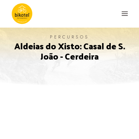
PERCURSOS
Aldeias do Xisto: Casal de S.
SOBRE NÓS
João - Cerdeira
DESTINOS
ALOJAMENTOS
PERCURSOS
EXPERIÊNCIAS
BLOG
CONTACTO