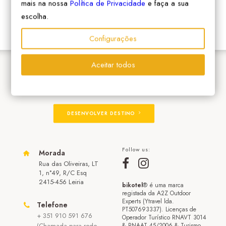
mais na nossa
Política de Privacidade
e faça a sua
escolha.
Configurações
Aceitar todos
ADERIR À REDE
DESENVOLVER DESTINO
Follow us:
Morada
Rua das Oliveiras, LT
1, n°49, R/C Esq
2415-456 Leiria
bikotel
® é uma marca
registada da A2Z Outdoor
Experts (Ytravel lda.
Telefone
PT507693337). Licenças de
+ 351 910 591 676
Operador Turístico RNAVT 3014
(Chamada para rede
& RNAAT 45/2006 & Turismo