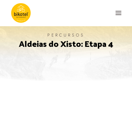
PERCURSOS
Aldeias do Xisto: Etapa 4
SOBRE NÓS
DESTINOS
ALOJAMENTOS
PERCURSOS
EXPERIÊNCIAS
BLOG
CONTACTO