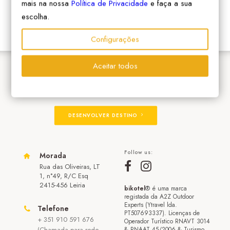
mais na nossa
Política de Privacidade
e faça a sua
escolha.
Configurações
Aceitar todos
ADERIR À REDE
DESENVOLVER DESTINO
Follow us:
Morada
Rua das Oliveiras, LT
1, n°49, R/C Esq
2415-456 Leiria
bikotel
® é uma marca
registada da A2Z Outdoor
Experts (Ytravel lda.
Telefone
PT507693337). Licenças de
+ 351 910 591 676
Operador Turístico RNAVT 3014
(Chamada para rede
& RNAAT 45/2006 & Turismo