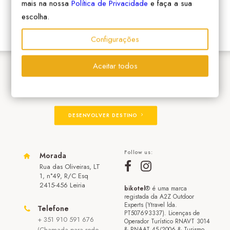
mais na nossa
Política de Privacidade
e faça a sua
escolha.
Configurações
Aceitar todos
ADERIR À REDE
DESENVOLVER DESTINO
Follow us:
Morada
Rua das Oliveiras, LT
1, n°49, R/C Esq
2415-456 Leiria
bikotel
® é uma marca
registada da A2Z Outdoor
Experts (Ytravel lda.
Telefone
PT507693337). Licenças de
+ 351 910 591 676
Operador Turístico RNAVT 3014
(Chamada para rede
& RNAAT 45/2006 & Turismo