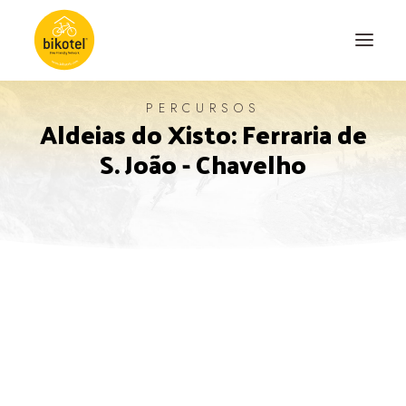
PERCURSOS
Aldeias do Xisto: Ferraria de
SOBRE NÓS
S. João - Chavelho
DESTINOS
ALOJAMENTOS
PERCURSOS
EXPERIÊNCIAS
BLOG
CONTACTO