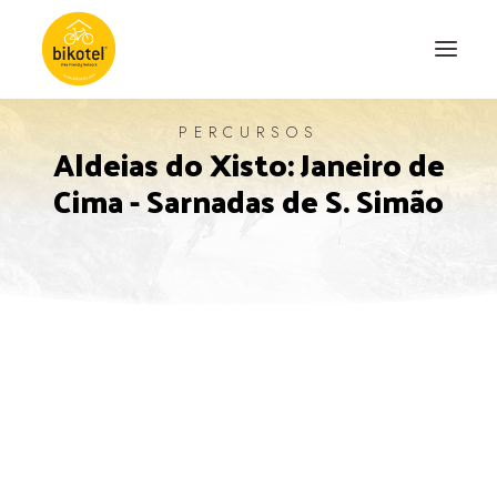
PERCURSOS
Aldeias do Xisto: Janeiro de
SOBRE NÓS
Cima - Sarnadas de S. Simão
DESTINOS
ALOJAMENTOS
PERCURSOS
EXPERIÊNCIAS
BLOG
CONTACTO