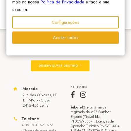
mais na nossa
Política de Privacidade
e faça a sua
escolha.
Configurações
Aceitar todos
ADERIR À REDE
DESENVOLVER DESTINO
Follow us:
Morada
Rua das Oliveiras, LT
1, n°49, R/C Esq
2415-456 Leiria
bikotel
® é uma marca
registada da A2Z Outdoor
Experts (Ytravel lda.
Telefone
PT507693337). Licenças de
+ 351 910 591 676
Operador Turístico RNAVT 3014
(Chamada para rede
& RNAAT 45/2006 & Turismo