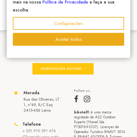
mais na nossa
Política de Privacidade
e faça a sua
escolha.
Configurações
Aceitar todos
ADERIR À REDE
DESENVOLVER DESTINO
Follow us:
Morada
Rua das Oliveiras, LT
1, n°49, R/C Esq
2415-456 Leiria
bikotel
® é uma marca
registada da A2Z Outdoor
Experts (Ytravel lda.
Telefone
PT507693337). Licenças de
+ 351 910 591 676
Operador Turístico RNAVT 3014
(Chamada para rede
& RNAAT 45/2006 & Turismo