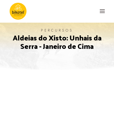
PERCURSOS
Aldeias do Xisto: Unhais da
SOBRE NÓS
Serra - Janeiro de Cima
DESTINOS
ALOJAMENTOS
PERCURSOS
EXPERIÊNCIAS
BLOG
CONTACTO