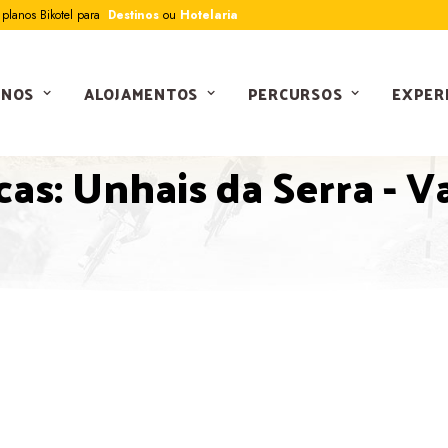
planos Bikotel para
Destinos
ou
Hotelaria
INOS
ALOJAMENTOS
PERCURSOS
EXPER
PERCURSOS
cas: Unhais da Serra - 