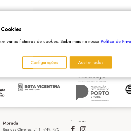
e Cookies
izar vários ficheiros de cookies. Saiba mais na nossa
Política de Pri
PARCEIROS
.
Configurações
Aceitar todos
Follow us:
Morada
Rua das Oliveiras, LT 1, n°49, R/C