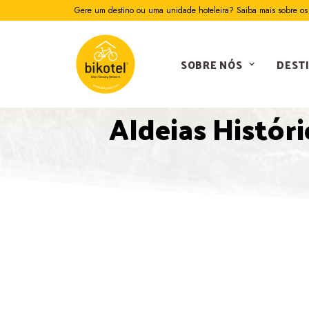
Gere um destino ou uma unidade hoteleira? Saiba mais sobre os 
SOBRE NÓS
DEST
Aldeias Históri