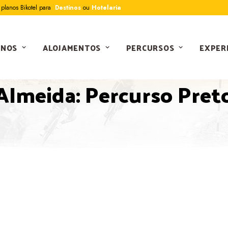
planos Bikotel para
Destinos
ou
Hotelaria
INOS
ALOJAMENTOS
PERCURSOS
EXPER
PERCURSOS
Almeida: Percurso Pret