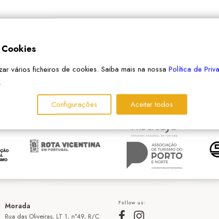
e Cookies
izar vários ficheiros de cookies. Saiba mais na nossa
Política de Pri
PARCEIROS
.
Configurações
Aceitar todos
Follow us:
Morada
Rua das Oliveiras, LT 1, n°49, R/C