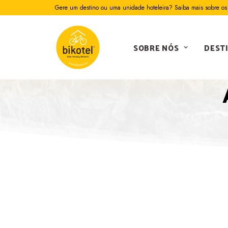
Gere um destino ou uma unidade hoteleira? Saiba mais sobre os 
SOBRE NÓS
DEST