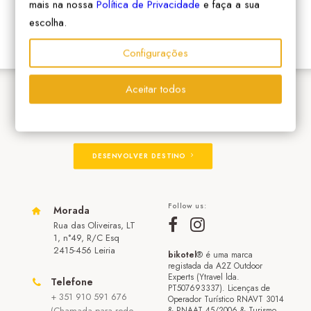
mais na nossa
Política de Privacidade
e faça a sua
escolha.
Configurações
Aceitar todos
ADERIR À REDE
DESENVOLVER DESTINO
Follow us:
Morada
Rua das Oliveiras, LT
1, n°49, R/C Esq
2415-456 Leiria
bikotel
® é uma marca
registada da A2Z Outdoor
Experts (Ytravel lda.
Telefone
PT507693337). Licenças de
+ 351 910 591 676
Operador Turístico RNAVT 3014
(Chamada para rede
& RNAAT 45/2006 & Turismo