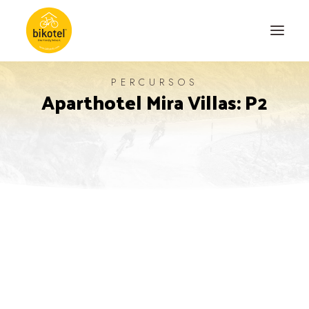
PERCURSOS
Aparthotel Mira Villas: P2
SOBRE NÓS
DESTINOS
ALOJAMENTOS
PERCURSOS
EXPERIÊNCIAS
BLOG
CONTACTO