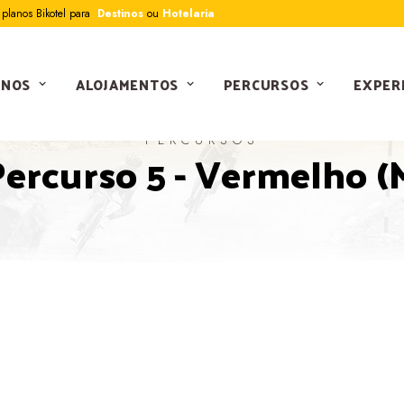
planos Bikotel para
Destinos
ou
Hotelaria
INOS
ALOJAMENTOS
PERCURSOS
EXPER
PERCURSOS
Percurso 5 - Vermelho 