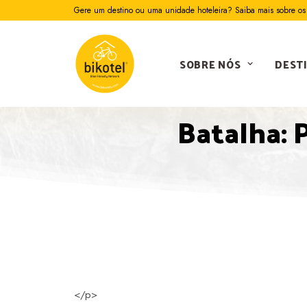
Gere um destino ou uma unidade hoteleira? Saiba mais sobre os 
SOBRE NÓS
DEST
Batalha: 
</p>