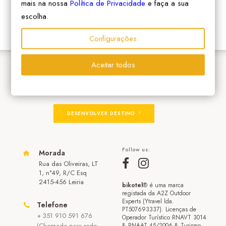
mais na nossa
Política de Privacidade
e faça a sua
escolha.
Configurações
Aceitar todos
ADERIR À REDE
DESENVOLVER DESTINO
Follow us:
Morada
Rua das Oliveiras, LT
1, n°49, R/C Esq
2415-456 Leiria
bikotel
® é uma marca
registada da A2Z Outdoor
Experts (Ytravel lda.
Telefone
PT507693337). Licenças de
+ 351 910 591 676
Operador Turístico RNAVT 3014
(Chamada para rede
& RNAAT 45/2006 & Turismo