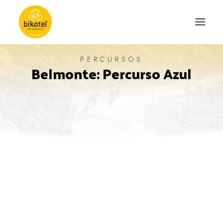
PERCURSOS
Belmonte: Percurso Azul
SOBRE NÓS
DESTINOS
ALOJAMENTOS
PERCURSOS
EXPERIÊNCIAS
BLOG
CONTACTO