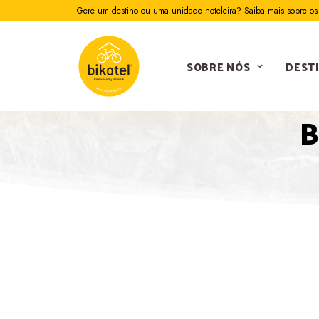
Gere um destino ou uma unidade hoteleira? Saiba mais sobre os 
SOBRE NÓS
DEST
B