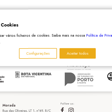
e Cookies
izar vários ficheiros de cookies. Saiba mais na nossa
Política de Pri
PARCEIROS
.
Configurações
Aceitar todos
Follow us:
Morada
Rua das Oliveiras, LT 1, n°49, R/C