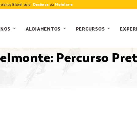
planos Bikotel para
Destinos
ou
Hotelaria
INOS
ALOJAMENTOS
PERCURSOS
EXPER
PERCURSOS
elmonte: Percurso Pre