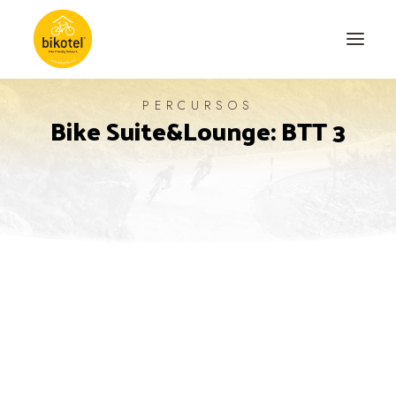
PERCURSOS
Bike Suite&Lounge: BTT 3
SOBRE NÓS
DESTINOS
ALOJAMENTOS
PERCURSOS
EXPERIÊNCIAS
BLOG
CONTACTO