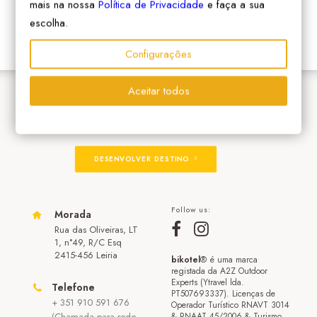
mais na nossa
Política de Privacidade
e faça a sua
escolha.
Configurações
Aceitar todos
ADERIR À REDE
DESENVOLVER DESTINO
Follow us:
Morada
Rua das Oliveiras, LT
1, n°49, R/C Esq
2415-456 Leiria
bikotel
® é uma marca
registada da A2Z Outdoor
Experts (Ytravel lda.
Telefone
PT507693337). Licenças de
+ 351 910 591 676
Operador Turístico RNAVT 3014
(Chamada para rede
& RNAAT 45/2006 & Turismo