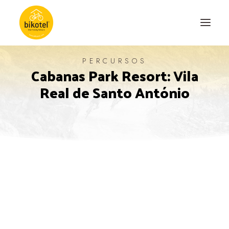
PERCURSOS
Cabanas Park Resort: Vila
SOBRE NÓS
Real de Santo António
DESTINOS
ALOJAMENTOS
PERCURSOS
EXPERIÊNCIAS
BLOG
CONTACTO