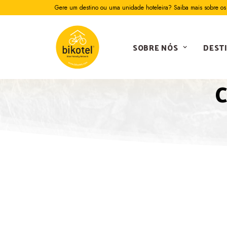
Gere um destino ou uma unidade hoteleira? Saiba mais sobre os 
SOBRE NÓS
DEST
C