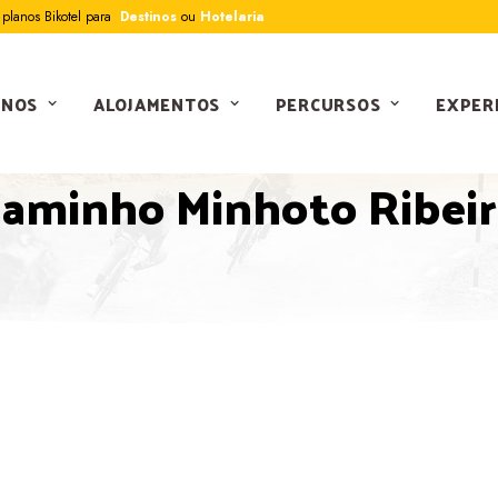
planos Bikotel para
Destinos
ou
Hotelaria
INOS
ALOJAMENTOS
PERCURSOS
EXPER
PERCURSOS
aminho Minhoto Ribei