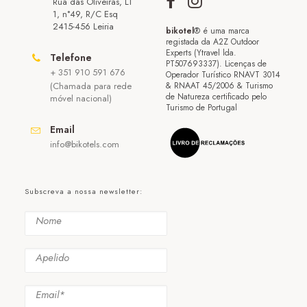
Rua das Oliveiras, LT
1, n°49, R/C Esq
2415-456 Leiria
bikotel
® é uma marca
registada da A2Z Outdoor
Experts (Ytravel lda.
Telefone
PT507693337). Licenças de
+ 351 910 591 676
Operador Turístico RNAVT 3014
(Chamada para rede
& RNAAT 45/2006 & Turismo
de Natureza certificado pelo
móvel nacional)
Turismo de Portugal
Email
info@bikotels.com
Subscreva a nossa newsletter: