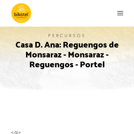
PERCURSOS
Casa D. Ana: Reguengos de
SOBRE NÓS
Monsaraz - Monsaraz -
DESTINOS
Reguengos - Portel
ALOJAMENTOS
PERCURSOS
EXPERIÊNCIAS
BLOG
CONTACTO
</p>