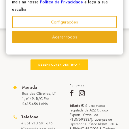
mais na nossa
Política de Privacidade
e faça a sua
escolha.
Configurações
Aceitar todos
ADERIR À REDE
DESENVOLVER DESTINO
Follow us:
Morada
Rua das Oliveiras, LT
1, n°49, R/C Esq
2415-456 Leiria
bikotel
® é uma marca
registada da A2Z Outdoor
Experts (Ytravel lda.
Telefone
PT507693337). Licenças de
+ 351 910 591 676
Operador Turístico RNAVT 3014
(Chamada para rede
& RNAAT 45/2006 & Turismo