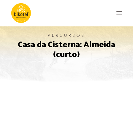
PERCURSOS
Casa da Cisterna: Almeida
SOBRE NÓS
(curto)
DESTINOS
ALOJAMENTOS
PERCURSOS
EXPERIÊNCIAS
BLOG
CONTACTO