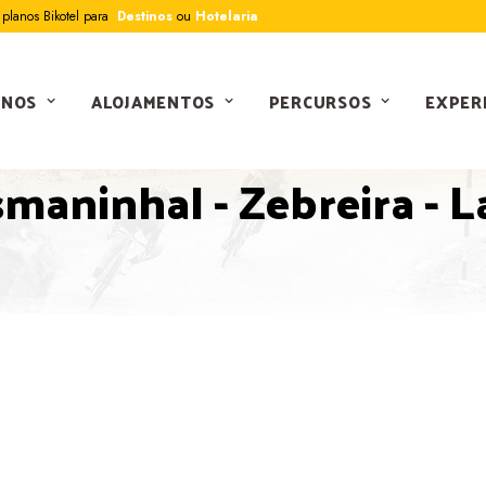
planos Bikotel para
Destinos
ou
Hotelaria
INOS
ALOJAMENTOS
PERCURSOS
EXPER
PERCURSOS
maninhal - Zebreira - 