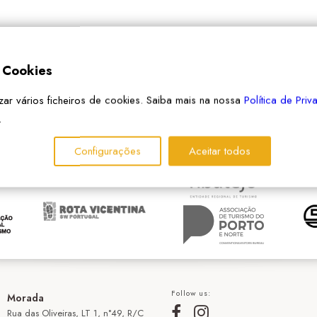
e Cookies
izar vários ficheiros de cookies. Saiba mais na nossa
Política de Pri
PARCEIROS
.
Configurações
Aceitar todos
Follow us:
Morada
Rua das Oliveiras, LT 1, n°49, R/C