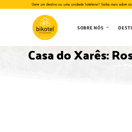
Gere um destino ou uma unidade hoteleira? Saiba mais sobre os 
SOBRE NÓS
DEST
Casa do Xarês: Ros