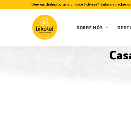
Gere um destino ou uma unidade hoteleira? Saiba mais sobre os 
SOBRE NÓS
DEST
Casa