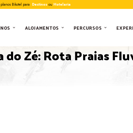
planos Bikotel para
Destinos
ou
Hotelaria
INOS
ALOJAMENTOS
PERCURSOS
EXPER
PERCURSOS
 do Zé: Rota Praias Flu