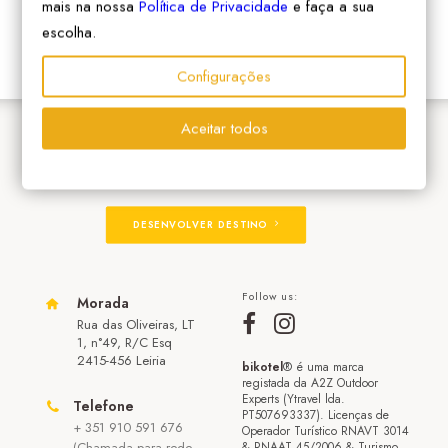
mais na nossa
Política de Privacidade
e faça a sua
escolha.
Configurações
Aceitar todos
ADERIR À REDE
DESENVOLVER DESTINO
Follow us:
Morada
Rua das Oliveiras, LT
1, n°49, R/C Esq
2415-456 Leiria
bikotel
® é uma marca
registada da A2Z Outdoor
Experts (Ytravel lda.
Telefone
PT507693337). Licenças de
+ 351 910 591 676
Operador Turístico RNAVT 3014
(Chamada para rede
& RNAAT 45/2006 & Turismo