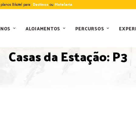
planos Bikotel para
Destinos
ou
Hotelaria
INOS
ALOJAMENTOS
PERCURSOS
EXPER
PERCURSOS
Casas da Estação: P3