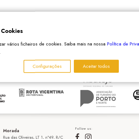
e Cookies
izar vários ficheiros de cookies. Saiba mais na nossa
Política de Pri
PARCEIROS
.
Configurações
Aceitar todos
Follow us:
Morada
Rua das Oliveiras, LT 1, n°49, R/C