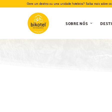
Gere um destino ou uma unidade hoteleira? Saiba mais sobre os 
SOBRE NÓS
DEST