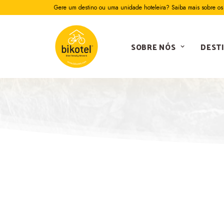
Gere um destino ou uma unidade hoteleira? Saiba mais sobre os 
SOBRE NÓS
DEST