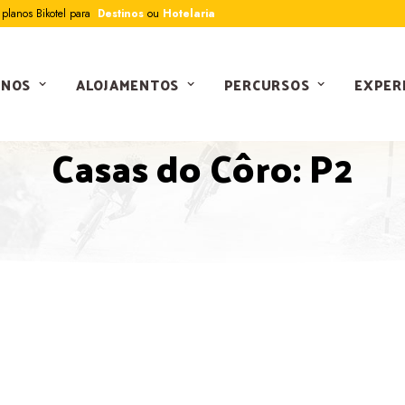
planos Bikotel para
Destinos
ou
Hotelaria
INOS
ALOJAMENTOS
PERCURSOS
EXPER
PERCURSOS
Casas do Côro: P2