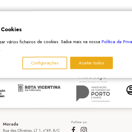
e Cookies
izar vários ficheiros de cookies. Saiba mais na nossa
Política de Pri
PARCEIROS
.
Configurações
Aceitar todos
Follow us:
Morada
Rua das Oliveiras, LT 1, n°49, R/C