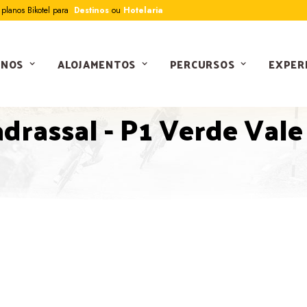
planos Bikotel para
Destinos
ou
Hotelaria
INOS
ALOJAMENTOS
PERCURSOS
EXPER
PERCURSOS
drassal - P1 Verde Vale