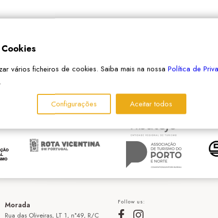
e Cookies
izar vários ficheiros de cookies. Saiba mais na nossa
Política de Pri
PARCEIROS
.
Configurações
Aceitar todos
Follow us:
Morada
Rua das Oliveiras, LT 1, n°49, R/C