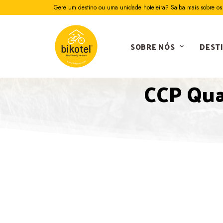
Gere um destino ou uma unidade hoteleira? Saiba mais sobre os 
SOBRE NÓS
DEST
CCP Qua