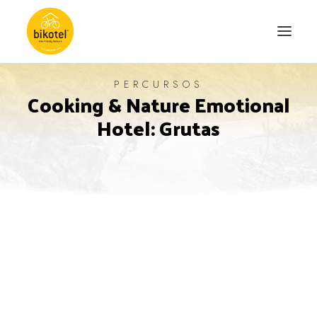
PERCURSOS
Cooking & Nature Emotional
SOBRE NÓS
Hotel: Grutas
DESTINOS
ALOJAMENTOS
PERCURSOS
EXPERIÊNCIAS
BLOG
CONTACTO