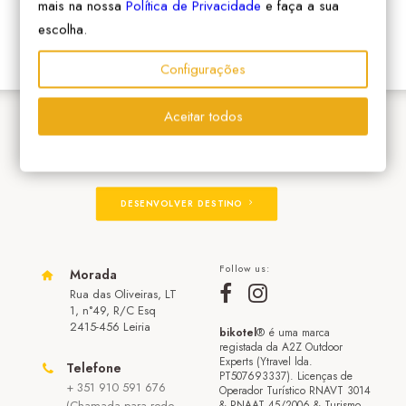
mais na nossa
Política de Privacidade
e faça a sua
escolha.
Configurações
Aceitar todos
ADERIR À REDE
DESENVOLVER DESTINO
Follow us:
Morada
Rua das Oliveiras, LT
1, n°49, R/C Esq
2415-456 Leiria
bikotel
® é uma marca
registada da A2Z Outdoor
Experts (Ytravel lda.
Telefone
PT507693337). Licenças de
+ 351 910 591 676
Operador Turístico RNAVT 3014
(Chamada para rede
& RNAAT 45/2006 & Turismo