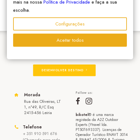
mais na nossa
Política de Privacidade
e faça a sua
escolha.
Configurações
Aceitar todos
ADERIR À REDE
DESENVOLVER DESTINO
Follow us:
Morada
Rua das Oliveiras, LT
1, n°49, R/C Esq
2415-456 Leiria
bikotel
® é uma marca
registada da A2Z Outdoor
Experts (Ytravel lda.
Telefone
PT507693337). Licenças de
+ 351 910 591 676
Operador Turístico RNAVT 3014
(Chamada para rede
& RNAAT 45/2006 & Turismo