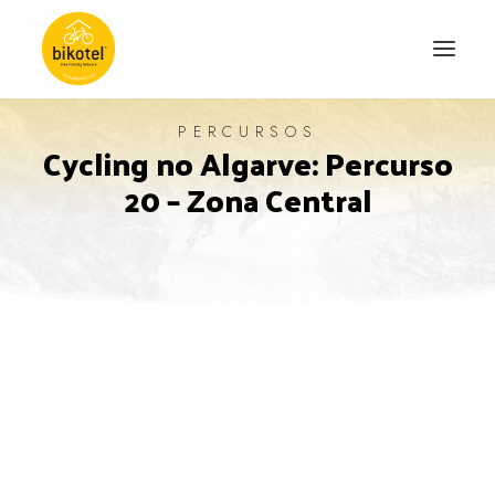
PERCURSOS
Cycling no Algarve: Percurso
SOBRE NÓS
20 – Zona Central
DESTINOS
ALOJAMENTOS
PERCURSOS
EXPERIÊNCIAS
BLOG
CONTACTO