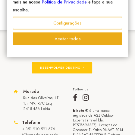
mais na nossa
Política de Privacidade
e faça a sua
escolha.
Configurações
Aceitar todos
ADERIR À REDE
DESENVOLVER DESTINO
Follow us:
Morada
Rua das Oliveiras, LT
1, n°49, R/C Esq
2415-456 Leiria
bikotel
® é uma marca
registada da A2Z Outdoor
Experts (Ytravel lda.
Telefone
PT507693337). Licenças de
+ 351 910 591 676
Operador Turístico RNAVT 3014
(Chamada para rede
& RNAAT 45/2006 & Turismo