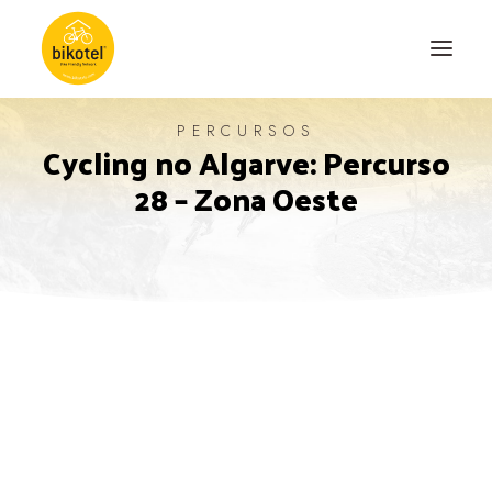
PERCURSOS
Cycling no Algarve: Percurso
SOBRE NÓS
28 – Zona Oeste
DESTINOS
ALOJAMENTOS
PERCURSOS
EXPERIÊNCIAS
BLOG
CONTACTO