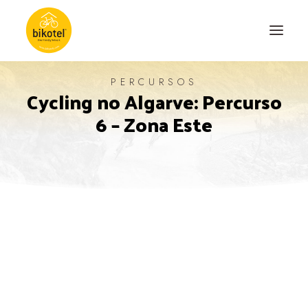
PERCURSOS
Cycling no Algarve: Percurso
SOBRE NÓS
6 – Zona Este
DESTINOS
ALOJAMENTOS
PERCURSOS
EXPERIÊNCIAS
BLOG
CONTACTO