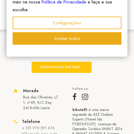
mais na nossa
Política de Privacidade
e faça a sua
escolha.
Configurações
Aceitar todos
ADERIR À REDE
DESENVOLVER DESTINO
Follow us:
Morada
Rua das Oliveiras, LT
1, n°49, R/C Esq
2415-456 Leiria
bikotel
® é uma marca
registada da A2Z Outdoor
Experts (Ytravel lda.
Telefone
PT507693337). Licenças de
+ 351 910 591 676
Operador Turístico RNAVT 3014
(Chamada para rede
& RNAAT 45/2006 & Turismo