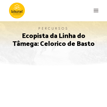
PERCURSOS
Ecopista da Linha do
SOBRE NÓS
Tâmega: Celorico de Basto
DESTINOS
ALOJAMENTOS
PERCURSOS
EXPERIÊNCIAS
BLOG
CONTACTO