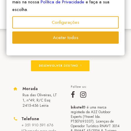
mais na nossa
Política de Privacidade
e faça a sua
escolha.
Configurações
Aceitar todos
ADERIR À REDE
DESENVOLVER DESTINO
Follow us:
Morada
Rua das Oliveiras, LT
1, n°49, R/C Esq
2415-456 Leiria
bikotel
® é uma marca
registada da A2Z Outdoor
Experts (Ytravel lda.
Telefone
PT507693337). Licenças de
+ 351 910 591 676
Operador Turístico RNAVT 3014
(Chamada para rede
& RNAAT 45/2006 & Turismo